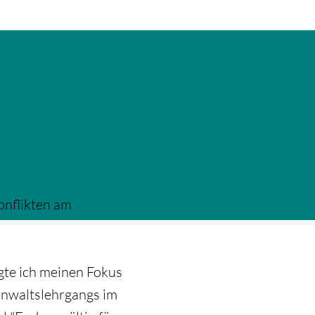
onflikten am
gte ich meinen Fokus
anwaltslehrgangs im