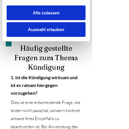
Jetzt anrufen
Alle zulassen
Auswahl erlauben
Häufig gestellte
Fragen zum Thema
Kündigung
1. Ist die Kündigung wirksam und
ist es ratsam hiergegen
vorzugehen?
Dies ist eine entscheidende Frage, die
leider nicht pauschal, sondern konkret
anhand Ihres Einzelfalls zu
beantworten ist. Bei Anwendung des