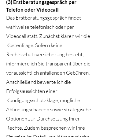
(3)
Erstberatungsgespräch per
5–10 Sätze)
Telefon oder Videocall
das Datum des Zugangs der Kündigung
Das Erstberatungsgespräch findet
die Anzahl der Arbeitnehmer im
wahlweise telefonisch oder per
Unternehmen
Videocall statt. Zunächst klären wir die
Ihre Betriebszugehörigkeit
Kostenfrage. Sofern keine
ob ein besonderer Kündigungsschutz
Rechtsschutzversicherung besteht,
besteht (z. B. Schwangerschaft,
informiere ich Sie transparent über die
Elternzeit, Mitgliedschaft im
voraussichtlich anfallenden Gebühren.
Betriebsrat o. Ä.)
Anschließend bewerte ich die
ob eine Rechtsschutzversicherung
Erfolgsaussichten einer
besteht und seit wann
Kündigungsschutzklage, mögliche
Abfindungschancen sowie strategische
Diese Angaben ermöglichen mir, das
Optionen zur Durchsetzung Ihrer
Erstberatungsgespräch optimal
Rechte. Zudem besprechen wir Ihre
vorzubereiten und Ihre rechtlichen
Situation im Detail und klären typische