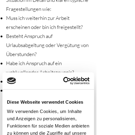
Möglichkeiten fundiert einzuschätzen.
Fragestellungen wie:
Muss ich weiterhin zur Arbeit
erscheinen oder bin ich freigestellt?
Besteht Anspruch auf
Urlaubsabgeltung oder Vergütung von
Überstunden?
Habe ich Anspruch auf ein
wohlwollendes Arbeitszeugnis?
Erhalte ich Arbeitslosengeld?
Weitere individuelle Fragen, die sich
aus Ihrem Fall ergeben.
Diese Webseite verwendet Cookies
Wir verwenden Cookies, um Inhalte
(4) Klageerhebung, Verhandlung mit
und Anzeigen zu personalisieren,
der Gegenseite und Vertretung vor
Funktionen für soziale Medien anbieten
Gericht
zu können und die Zugriffe auf unsere